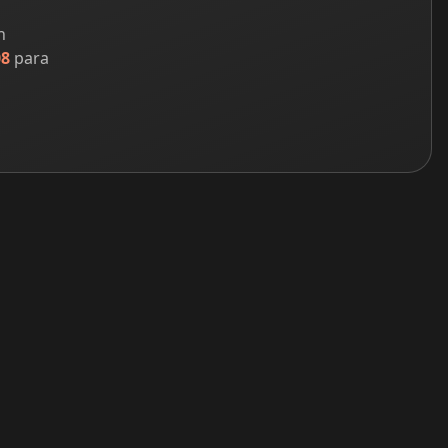
n
08
para