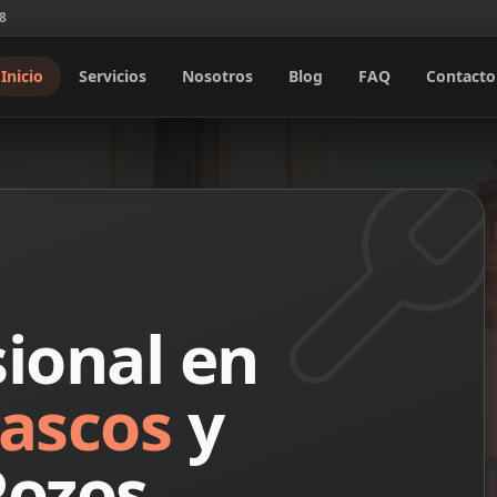
08
Inicio
Servicios
Nosotros
Blog
FAQ
Contacto
ional en
ascos
y
Pozos